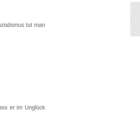
Jo
Sozialismus tut man
ass er im Unglück