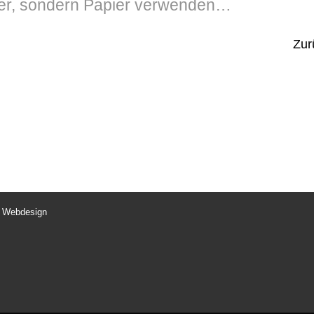
er, sondern Papier verwenden…
Zur
l Webdesign