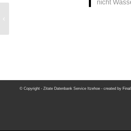
nicht Wass
Bauer, Gabriele
© Copyright - Zitate Datenbank Service Itzehoe - created by
Fina